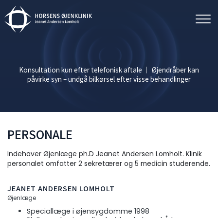
Gå
til
hovedindhold
Konsultation kun efter telefonisk aftale │ Øjendråber kan
påvirke syn – undgå bilkørsel efter visse behandlinger
PERSONALE
Indehaver Øjenlæge ph.D Jeanet Andersen Lomholt. Klinik
personalet omfatter 2 sekretærer og 5 medicin studerende.
JEANET ANDERSEN LOMHOLT
Øjenlæge
Speciallæge i øjensygdomme 1998